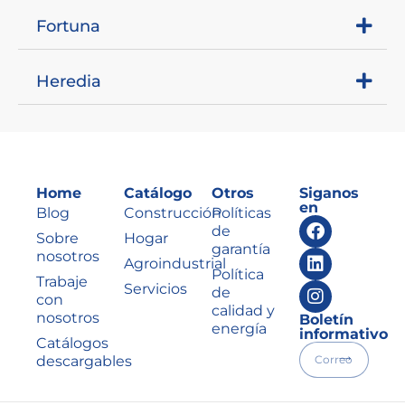
Fortuna
Heredia
Home
Catálogo
Otros
Siganos
en
Blog
Construcción
Políticas
de
Sobre
Hogar
garantía
nosotros
Agroindustrial
Política
Trabaje
Servicios
de
con
calidad y
nosotros
Boletín
energía
informativo
Catálogos
descargables