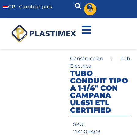
CR · Cambiar país
0
Construcción
|
Tub.
Electrica
TUBO
CONDUIT TIPO
A 1-1/4″ CON
CAMPANA
UL651 ETL
CERTIFIED
SKU:
2142011403