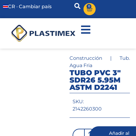
CR · Cambiar país
0
Construcción
|
Tub.
Agua Fria
TUBO PVC 3″
SDR26 5.95M
ASTM D2241
SKU:
2142260300
Añadir al