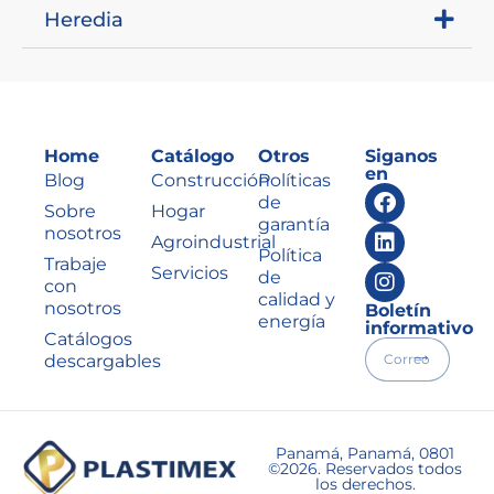
Heredia
Home
Catálogo
Otros
Siganos
en
Blog
Construcción
Políticas
de
Sobre
Hogar
garantía
nosotros
Agroindustrial
Política
Trabaje
Servicios
de
con
calidad y
nosotros
Boletín
energía
informativo
Catálogos
descargables
Panamá, Panamá, 0801
©2026. Reservados todos
los derechos.