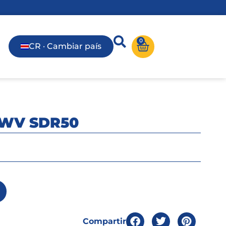
0
CR · Cambiar país
DWV SDR50
Compartir