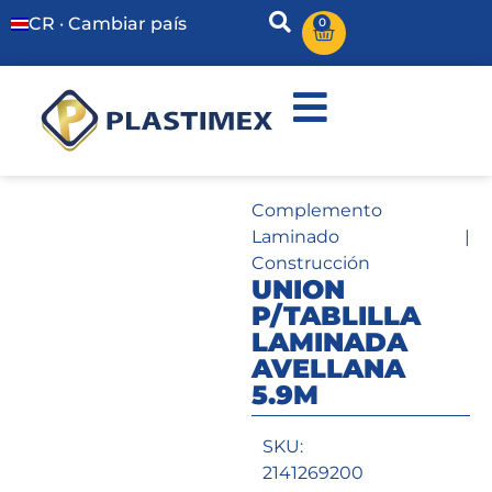
CR · Cambiar país
0
Complemento
Laminado
|
Construcción
UNION
P/TABLILLA
LAMINADA
AVELLANA
5.9M
SKU:
2141269200