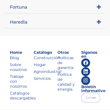
Fortuna
Heredia
Home
Catálogo
Otros
Siganos
en
Blog
Construcción
Políticas
de
Sobre
Hogar
garantía
nosotros
Agroindustrial
Política
Trabaje
Servicios
de
con
calidad y
nosotros
Boletín
energía
informativo
Catálogos
descargables