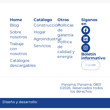
Home
Catálogo
Otros
Siganos
en
Blog
Construcción
Políticas
de
Sobre
Hogar
garantía
nosotros
Agroindustrial
Política
Trabaje
Servicios
de
con
calidad y
nosotros
Boletín
energía
informativo
Catálogos
descargables
Panamá, Panamá, 0801
©2026. Reservados todos
los derechos.
Diseño y desarrollo: