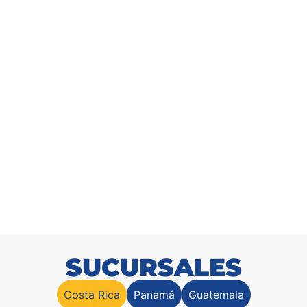
Arbusto Cipres 150cm
SKU: 9171502200
SUCURSALES
Costa Rica
Panamá
Guatemala