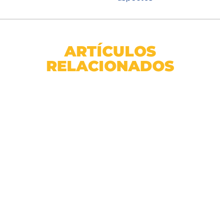
ARTÍCULOS
RELACIONADOS
Rollo Cesped Sintetico Ornamental 7mm 1x4m
SKU: 7105602200