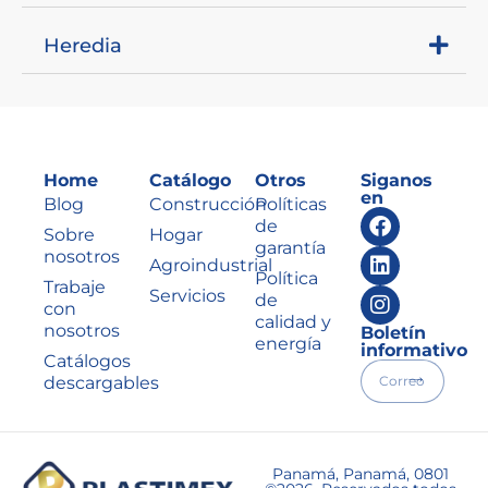
Heredia
Home
Catálogo
Otros
Siganos
en
Blog
Construcción
Políticas
de
Sobre
Hogar
garantía
nosotros
Agroindustrial
Política
Trabaje
Servicios
de
con
calidad y
nosotros
Boletín
energía
informativo
Catálogos
descargables
Panamá, Panamá, 0801