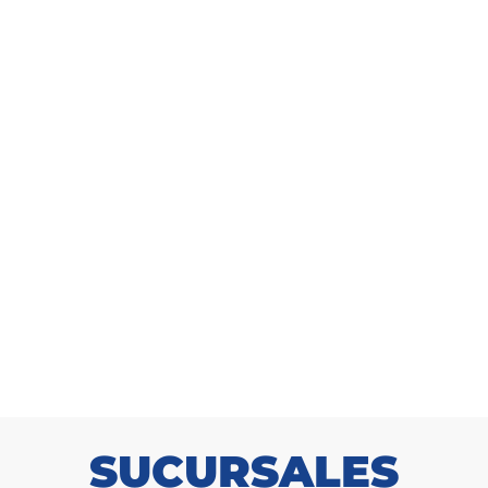
busto Bambu 200cm
Arbusto Cipres 15
SKU: 9171002200
SKU: 917150220
SUCURSALES