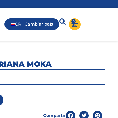
0
CR · Cambiar país
ARIANA MOKA
Compartir