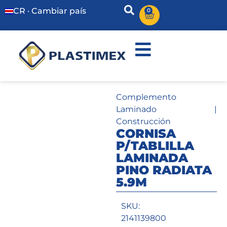
CR · Cambiar país
0
Complemento
Laminado
|
Construcción
CORNISA
P/TABLILLA
LAMINADA
PINO RADIATA
5.9M
SKU:
2141139800