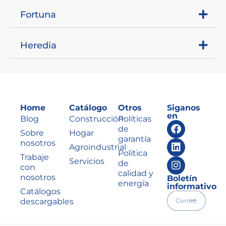
Fortuna
Heredia
Home
Catálogo
Otros
Siganos
en
Blog
Construcción
Políticas
de
Sobre
Hogar
garantía
nosotros
Agroindustrial
Política
Trabaje
Servicios
de
con
calidad y
nosotros
Boletín
energía
informativo
Catálogos
descargables