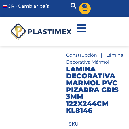
CR · Cambiar país
0
Construcción
|
Lámina
Decorativa Mármol
LAMINA
DECORATIVA
MARMOL PVC
PIZARRA GRIS
3MM
122X244CM
KL8146
SKU: