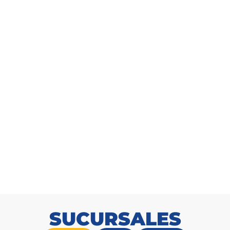
Arbusto Eucalipto 185cm
SKU: 9171618500
SUCURSALES