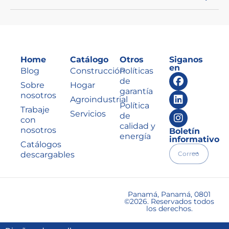
Home
Catálogo
Otros
Siganos
en
Blog
Construcción
Políticas
de
Sobre
Hogar
garantía
nosotros
Agroindustrial
Política
Trabaje
Servicios
de
con
calidad y
nosotros
Boletín
energía
informativo
Catálogos
descargables
Panamá, Panamá, 0801
©2026. Reservados todos
los derechos.