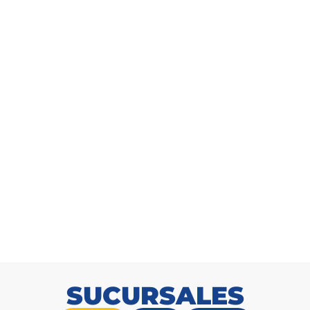
Cable THHN AWG 4 Enerwire Blanco Rollo 100m
SKU: 2165689511
SUCURSALES