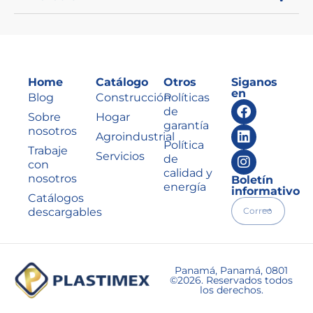
Home
Catálogo
Otros
Siganos
en
Blog
Construcción
Políticas
de
Sobre
Hogar
garantía
nosotros
Agroindustrial
Política
Trabaje
Servicios
de
con
calidad y
nosotros
Boletín
energía
informativo
Catálogos
descargables
Panamá, Panamá, 0801
©2026. Reservados todos
los derechos.