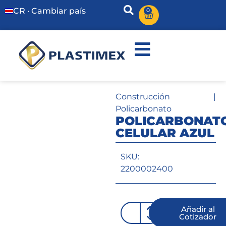
CR · Cambiar país
0
Construcción
|
Policarbonato
POLICARBONAT
CELULAR AZUL
SKU:
2200002400
Añadir al
Cotizador