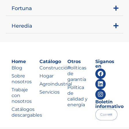
Fortuna
Heredia
Home
Catálogo
Otros
Siganos
en
Blog
Construcción
Políticas
de
Sobre
Hogar
garantía
nosotros
Agroindustrial
Política
Trabaje
Servicios
de
con
calidad y
nosotros
Boletín
energía
informativo
Catálogos
descargables