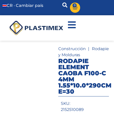
CR · Cambiar país
0
Construcción
|
Rodapie
y Molduras
RODAPIE
ELEMENT
CAOBA F100-C
4MM
1.55*10.0*290CM
E=30
SKU:
2152510089