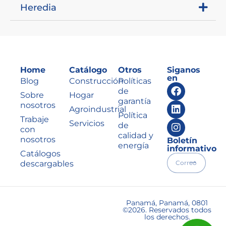
Heredia
Home
Catálogo
Otros
Siganos
en
Blog
Construcción
Políticas
de
Sobre
Hogar
garantía
nosotros
Agroindustrial
Política
Trabaje
Servicios
de
con
calidad y
nosotros
Boletín
energía
informativo
Catálogos
descargables
Panamá, Panamá, 0801
©2026. Reservados todos
los derechos.