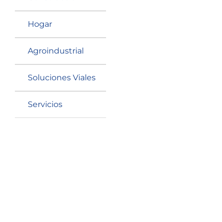
Hogar
Agroindustrial
Soluciones Viales
Rodapie Element
Abedul F100-C-B 4mm
Servicios
1.55*10.0*290cm E=30
SKU: 2152010009
Solicitar cotización