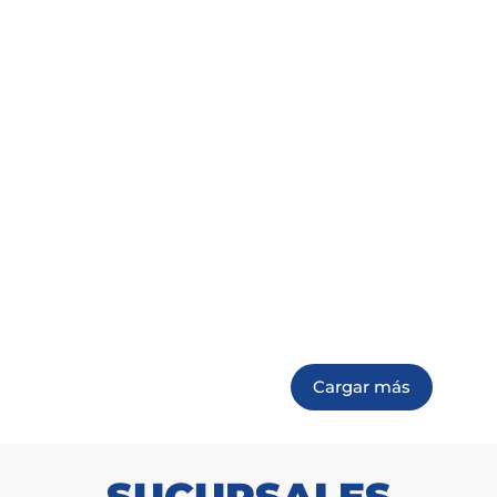
Rodapie Element Negro
S100-B F100-C 4mm
1.55*10.0*290cm E=30
SKU: 2152010041
Solicitar cotización
Cargar más