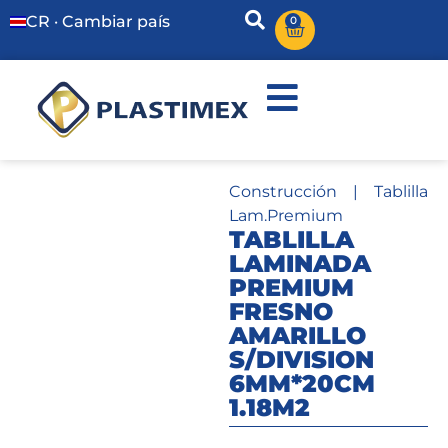
CR · Cambiar país
0
Construcción
|
Tablilla
Lam.Premium
TABLILLA
LAMINADA
PREMIUM
FRESNO
AMARILLO
S/DIVISION
6MM*20CM
1.18M2