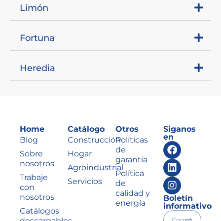
Limón
Fortuna
Heredia
Home
Catálogo
Otros
Siganos
en
Blog
Construcción
Políticas
de
Sobre
Hogar
garantía
nosotros
Agroindustrial
Política
Trabaje
Servicios
de
con
calidad y
nosotros
Boletín
energía
informativo
Catálogos
descargables