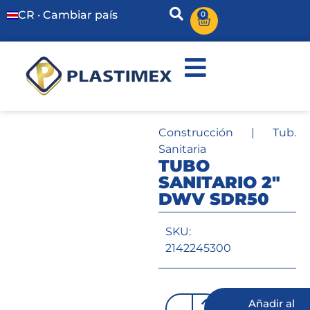
CR · Cambiar país
0
Construcción
|
Tub.
Sanitaria
TUBO
SANITARIO 2″
DWV SDR50
SKU:
2142245300
Añadir al