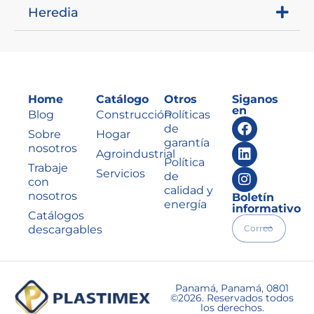
Heredia
Home
Catálogo
Otros
Siganos
en
Blog
Construcción
Políticas
de
Sobre
Hogar
garantía
nosotros
Agroindustrial
Política
Trabaje
Servicios
de
con
calidad y
nosotros
Boletín
energía
informativo
Catálogos
descargables
Panamá, Panamá, 0801
©2026. Reservados todos
los derechos.