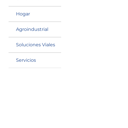
Hogar
Agroindustrial
Soluciones Viales
Mesa plegable cuadrada
zf-f88B Techn
Servicios
SKU: 6026008800
Solicitar cotización