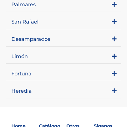
Palmares
San Rafael
Desamparados
Limón
Fortuna
Heredia
Home
Catálogo
Otros
Siganos