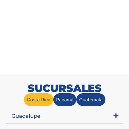
Silla plegable Catering
SKU: 2026003300
Solicitar cotización
SUCURSALES
Costa Rica
Panamá
Guatemala
Guadalupe